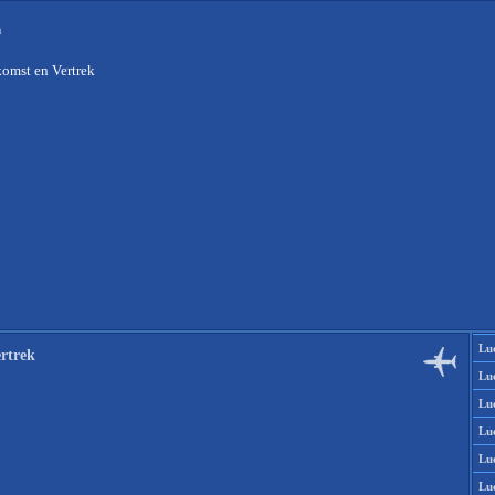
n
omst en Vertrek
Lu
rtrek
Lu
Lu
Lu
Lu
Lu