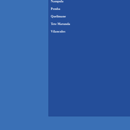
Nampula
Pemba
Quelimane
Tete Matunda
Vilanculos