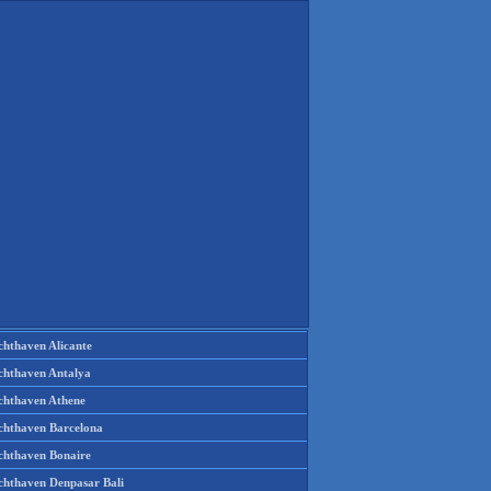
chthaven Alicante
chthaven Antalya
chthaven Athene
chthaven Barcelona
chthaven Bonaire
chthaven Denpasar Bali