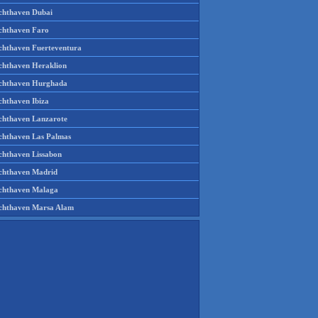
chthaven Dubai
chthaven Faro
chthaven Fuerteventura
chthaven Heraklion
chthaven Hurghada
chthaven Ibiza
chthaven Lanzarote
chthaven Las Palmas
chthaven Lissabon
chthaven Madrid
chthaven Malaga
chthaven Marsa Alam