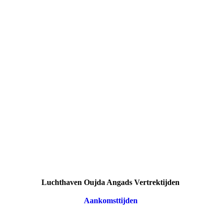
Luchthaven Oujda Angads Vertrektijden
Aankomsttijden