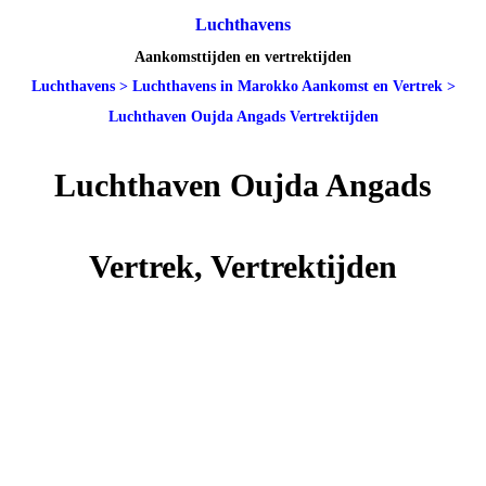
Luchthavens
Aankomsttijden en vertrektijden
Luchthavens
>
Luchthavens in Marokko Aankomst en Vertrek
>
Luchthaven Oujda Angads Vertrektijden
Luchthaven Oujda Angads
Vertrek, Vertrektijden