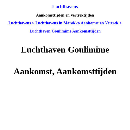
Luchthavens
Aankomsttijden en vertrektijden
Luchthavens
>
Luchthavens in Marokko Aankomst en Vertrek
>
Luchthaven Goulimime Aankomsttijden
Luchthaven Goulimime
Aankomst, Aankomsttijden