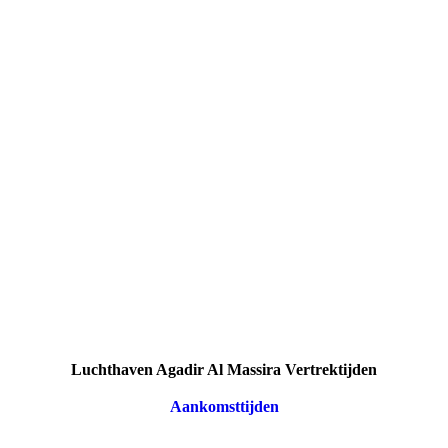
Luchthaven Agadir Al Massira Vertrektijden
Aankomsttijden