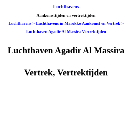
Luchthavens
Aankomsttijden en vertrektijden
Luchthavens
>
Luchthavens in Marokko Aankomst en Vertrek
>
Luchthaven Agadir Al Massira Vertrektijden
Luchthaven Agadir Al Massira
Vertrek, Vertrektijden