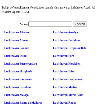
Bekijk de Vertrekken en Vertrektijden van alle vluchten vanaf luchthaven Agadir Al
Massira, Agadir (AGA).
Zoeken
Luchthaven Alicante
Luchthaven Antalya
Luchthaven Athene
Luchthaven Barcelona
Luchthaven Bonaire
Luchthaven Denpasar Bali
Luchthaven Dubai
Luchthaven Faro
Luchthaven Fuerteventura
Luchthaven Heraklion
Luchthaven Hurghada
Luchthaven Ibiza
Luchthaven Lanzarote
Luchthaven Las Palmas
Luchthaven Lissabon
Luchthaven Madrid
Luchthaven Malaga
Luchthaven Marsa Alam
Luchthaven Palma de Mallorca
Luchthaven Rodos