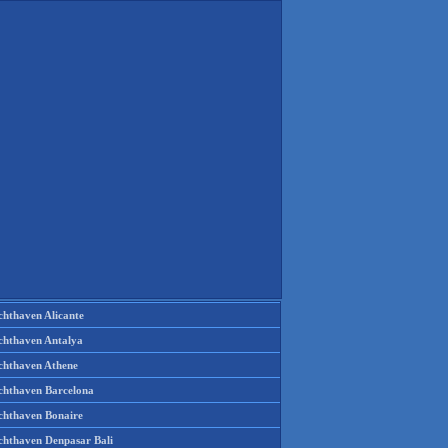
chthaven Alicante
chthaven Antalya
chthaven Athene
chthaven Barcelona
chthaven Bonaire
chthaven Denpasar Bali