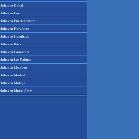
chthaven Dubai
chthaven Faro
chthaven Fuerteventura
chthaven Heraklion
chthaven Hurghada
chthaven Ibiza
chthaven Lanzarote
chthaven Las Palmas
chthaven Lissabon
chthaven Madrid
chthaven Malaga
chthaven Marsa Alam