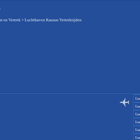
n
t en Vertrek
>
Luchthaven Kaunas Vertrektijden
Lu
Lu
Lu
Lu
Lu
Lu