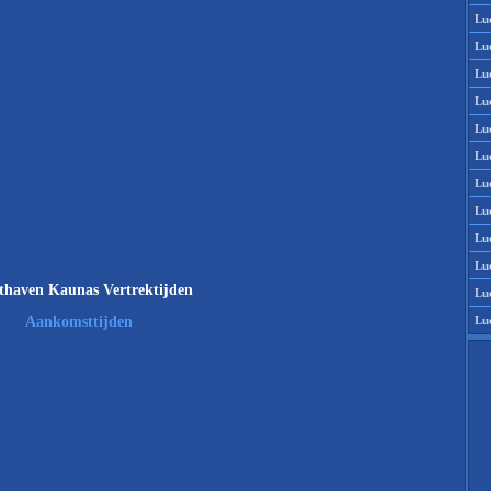
Lu
Lu
Lu
Lu
Lu
Lu
Lu
Lu
Lu
Lu
thaven Kaunas Vertrektijden
Lu
Lu
Aankomsttijden