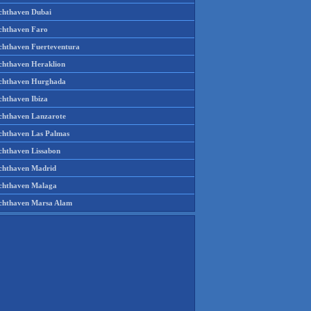
chthaven Dubai
chthaven Faro
chthaven Fuerteventura
chthaven Heraklion
chthaven Hurghada
chthaven Ibiza
chthaven Lanzarote
chthaven Las Palmas
chthaven Lissabon
chthaven Madrid
chthaven Malaga
chthaven Marsa Alam