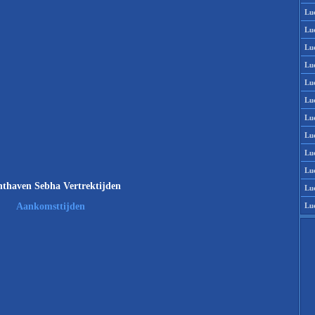
Lu
Lu
Lu
Lu
Lu
Lu
Lu
Lu
Lu
Lu
thaven Sebha Vertrektijden
Lu
Lu
Aankomsttijden