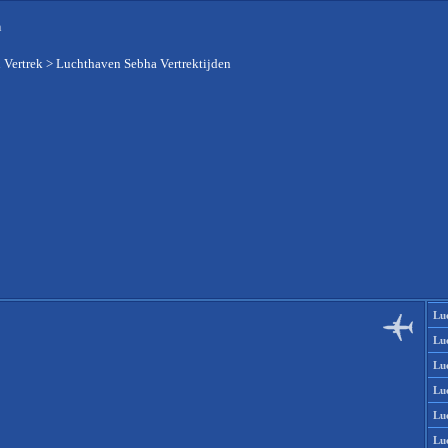
n
 Vertrek
>
Luchthaven Sebha Vertrektijden
Lu
Lu
Lu
Lu
Lu
Lu