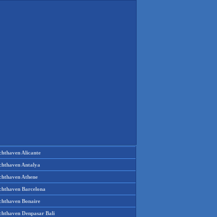
chthaven Alicante
chthaven Antalya
chthaven Athene
chthaven Barcelona
chthaven Bonaire
chthaven Denpasar Bali