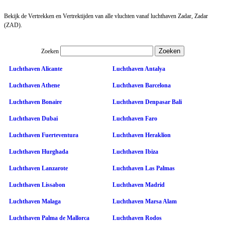
Bekijk de Vertrekken en Vertrektijden van alle vluchten vanaf luchthaven Zadar, Zadar
(ZAD).
Zoeken
Luchthaven Alicante
Luchthaven Antalya
Luchthaven Athene
Luchthaven Barcelona
Luchthaven Bonaire
Luchthaven Denpasar Bali
Luchthaven Dubai
Luchthaven Faro
Luchthaven Fuerteventura
Luchthaven Heraklion
Luchthaven Hurghada
Luchthaven Ibiza
Luchthaven Lanzarote
Luchthaven Las Palmas
Luchthaven Lissabon
Luchthaven Madrid
Luchthaven Malaga
Luchthaven Marsa Alam
Luchthaven Palma de Mallorca
Luchthaven Rodos