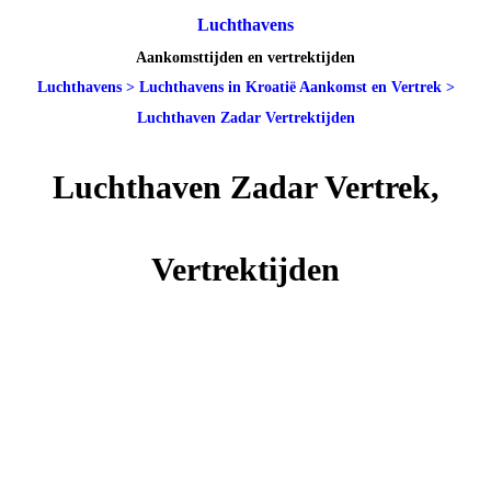
Luchthavens
Aankomsttijden en vertrektijden
Luchthavens
>
Luchthavens in Kroatië Aankomst en Vertrek
>
Luchthaven Zadar Vertrektijden
Luchthaven Zadar Vertrek,
Vertrektijden