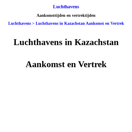
Luchthavens
Aankomsttijden en vertrektijden
Luchthavens
>
Luchthavens in Kazachstan Aankomst en Vertrek
Luchthavens in Kazachstan
Aankomst en Vertrek