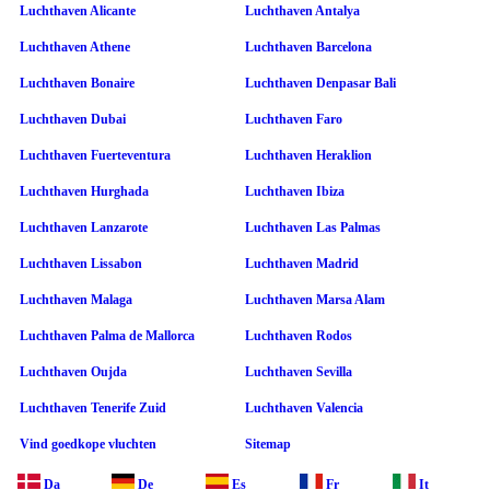
Luchthaven Alicante
Luchthaven Antalya
Luchthaven Athene
Luchthaven Barcelona
Luchthaven Bonaire
Luchthaven Denpasar Bali
Luchthaven Dubai
Luchthaven Faro
Luchthaven Fuerteventura
Luchthaven Heraklion
Luchthaven Hurghada
Luchthaven Ibiza
Luchthaven Lanzarote
Luchthaven Las Palmas
Luchthaven Lissabon
Luchthaven Madrid
Luchthaven Malaga
Luchthaven Marsa Alam
Luchthaven Palma de Mallorca
Luchthaven Rodos
Luchthaven Oujda
Luchthaven Sevilla
Luchthaven Tenerife Zuid
Luchthaven Valencia
Vind goedkope vluchten
Sitemap
Da
De
Es
Fr
It