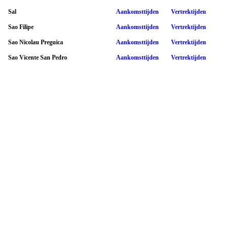
Sal
Aankomsttijden
Vertrektijden
Sao Filipe
Aankomsttijden
Vertrektijden
Sao Nicolau Preguica
Aankomsttijden
Vertrektijden
Sao Vicente San Pedro
Aankomsttijden
Vertrektijden