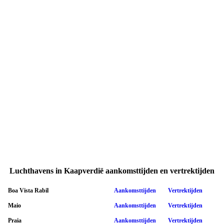
Luchthavens in Kaapverdië aankomsttijden en vertrektijden
Boa Vista Rabil
Aankomsttijden
Vertrektijden
Maio
Aankomsttijden
Vertrektijden
Praia
Aankomsttijden
Vertrektijden