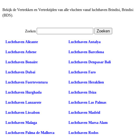
Bekijk de Vertrekken en Vertrektijden van alle vluchten vanaf luchthaven Brindisi, Brindisi
(BDS).
Zoeken
Luchthaven Alicante
Luchthaven Antalya
Luchthaven Athene
Luchthaven Barcelona
Luchthaven Bonaire
Luchthaven Denpasar Bali
Luchthaven Dubai
Luchthaven Faro
Luchthaven Fuerteventura
Luchthaven Heraklion
Luchthaven Hurghada
Luchthaven Ibiza
Luchthaven Lanzarote
Luchthaven Las Palmas
Luchthaven Lissabon
Luchthaven Madrid
Luchthaven Malaga
Luchthaven Marsa Alam
Luchthaven Palma de Mallorca
Luchthaven Rodos