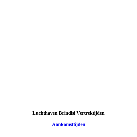
Luchthaven Brindisi Vertrektijden
Aankomsttijden