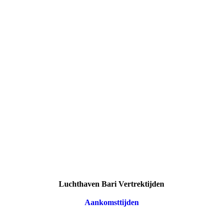
Luchthaven Bari Vertrektijden
Aankomsttijden