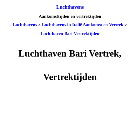
Luchthavens
Aankomsttijden en vertrektijden
Luchthavens
>
Luchthavens in Italië Aankomst en Vertrek
>
Luchthaven Bari Vertrektijden
Luchthaven Bari Vertrek,
Vertrektijden