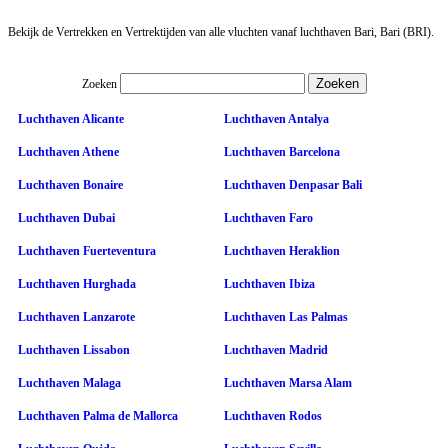
Bekijk de Vertrekken en Vertrektijden van alle vluchten vanaf luchthaven Bari, Bari (BRI).
Zoeken
Luchthaven Alicante
Luchthaven Antalya
Luchthaven Athene
Luchthaven Barcelona
Luchthaven Bonaire
Luchthaven Denpasar Bali
Luchthaven Dubai
Luchthaven Faro
Luchthaven Fuerteventura
Luchthaven Heraklion
Luchthaven Hurghada
Luchthaven Ibiza
Luchthaven Lanzarote
Luchthaven Las Palmas
Luchthaven Lissabon
Luchthaven Madrid
Luchthaven Malaga
Luchthaven Marsa Alam
Luchthaven Palma de Mallorca
Luchthaven Rodos