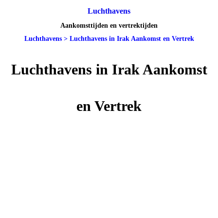
Luchthavens
Aankomsttijden en vertrektijden
Luchthavens
>
Luchthavens in Irak Aankomst en Vertrek
Luchthavens in Irak Aankomst
en Vertrek