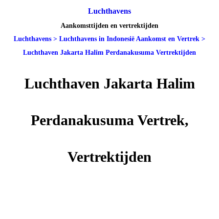
Luchthavens
Aankomsttijden en vertrektijden
Luchthavens
>
Luchthavens in Indonesië Aankomst en Vertrek
>
Luchthaven Jakarta Halim Perdanakusuma Vertrektijden
Luchthaven Jakarta Halim
Perdanakusuma Vertrek,
Vertrektijden