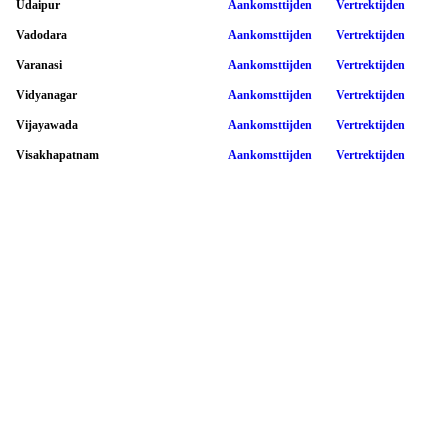
Udaipur
Aankomsttijden
Vertrektijden
Vadodara
Aankomsttijden
Vertrektijden
Varanasi
Aankomsttijden
Vertrektijden
Vidyanagar
Aankomsttijden
Vertrektijden
Vijayawada
Aankomsttijden
Vertrektijden
Visakhapatnam
Aankomsttijden
Vertrektijden