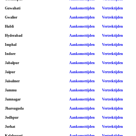
Guwahati
Aankomsttijden
Vertrektijden
Gwalior
Aankomsttijden
Vertrektijden
Hubli
Aankomsttijden
Vertrektijden
Hyderabad
Aankomsttijden
Vertrektijden
Imphal
Aankomsttijden
Vertrektijden
Indore
Aankomsttijden
Vertrektijden
Jabalpur
Aankomsttijden
Vertrektijden
Jaipur
Aankomsttijden
Vertrektijden
Jaisalmer
Aankomsttijden
Vertrektijden
Jammu
Aankomsttijden
Vertrektijden
Jamnagar
Aankomsttijden
Vertrektijden
Jharsuguda
Aankomsttijden
Vertrektijden
Jodhpur
Aankomsttijden
Vertrektijden
Jorhat
Aankomsttijden
Vertrektijden
Kalaburagi
Aankomsttijden
Vertrektijden