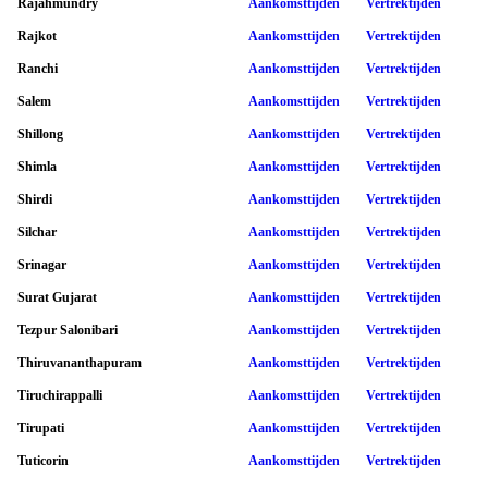
Rajahmundry
Aankomsttijden
Vertrektijden
Rajkot
Aankomsttijden
Vertrektijden
Ranchi
Aankomsttijden
Vertrektijden
Salem
Aankomsttijden
Vertrektijden
Shillong
Aankomsttijden
Vertrektijden
Shimla
Aankomsttijden
Vertrektijden
Shirdi
Aankomsttijden
Vertrektijden
Silchar
Aankomsttijden
Vertrektijden
Srinagar
Aankomsttijden
Vertrektijden
Surat Gujarat
Aankomsttijden
Vertrektijden
Tezpur Salonibari
Aankomsttijden
Vertrektijden
Thiruvananthapuram
Aankomsttijden
Vertrektijden
Tiruchirappalli
Aankomsttijden
Vertrektijden
Tirupati
Aankomsttijden
Vertrektijden
Tuticorin
Aankomsttijden
Vertrektijden