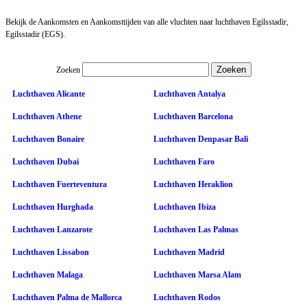
Bekijk de Aankomsten en Aankomsttijden van alle vluchten naar luchthaven Egilsstadir,
Egilsstadir (EGS).
Zoeken
Luchthaven Alicante
Luchthaven Antalya
Luchthaven Athene
Luchthaven Barcelona
Luchthaven Bonaire
Luchthaven Denpasar Bali
Luchthaven Dubai
Luchthaven Faro
Luchthaven Fuerteventura
Luchthaven Heraklion
Luchthaven Hurghada
Luchthaven Ibiza
Luchthaven Lanzarote
Luchthaven Las Palmas
Luchthaven Lissabon
Luchthaven Madrid
Luchthaven Malaga
Luchthaven Marsa Alam
Luchthaven Palma de Mallorca
Luchthaven Rodos