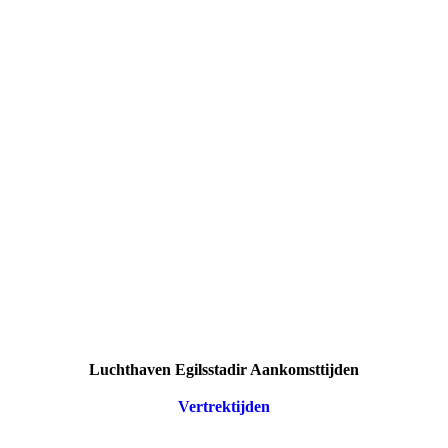
Luchthaven Egilsstadir Aankomsttijden
Vertrektijden