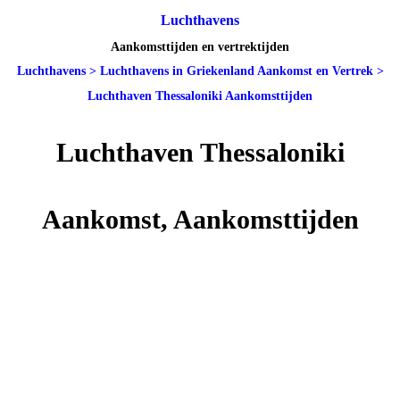
Luchthavens
Aankomsttijden en vertrektijden
Luchthavens
>
Luchthavens in Griekenland Aankomst en Vertrek
>
Luchthaven Thessaloniki Aankomsttijden
Luchthaven Thessaloniki
Aankomst, Aankomsttijden