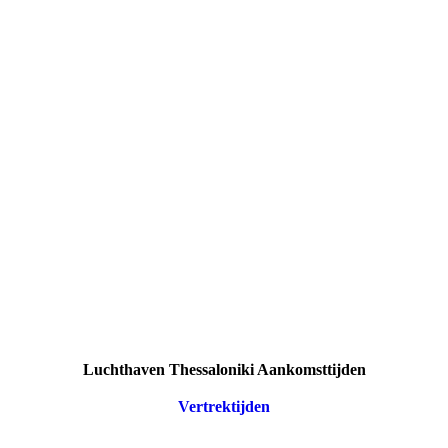
Luchthaven Thessaloniki Aankomsttijden
Vertrektijden