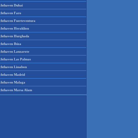
chthaven Dubai
chthaven Faro
chthaven Fuerteventura
chthaven Heraklion
chthaven Hurghada
chthaven Ibiza
chthaven Lanzarote
chthaven Las Palmas
chthaven Lissabon
chthaven Madrid
chthaven Malaga
chthaven Marsa Alam