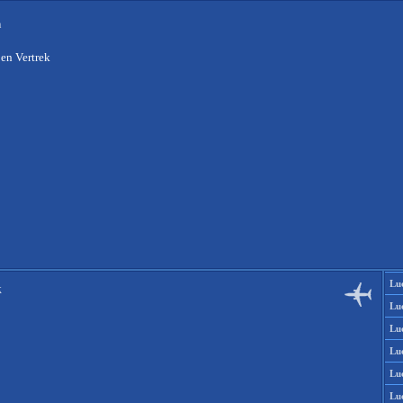
n
en Vertrek
Lu
k
Lu
Lu
Lu
Lu
Lu