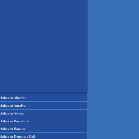
chthaven Alicante
chthaven Antalya
chthaven Athene
chthaven Barcelona
chthaven Bonaire
chthaven Denpasar Bali