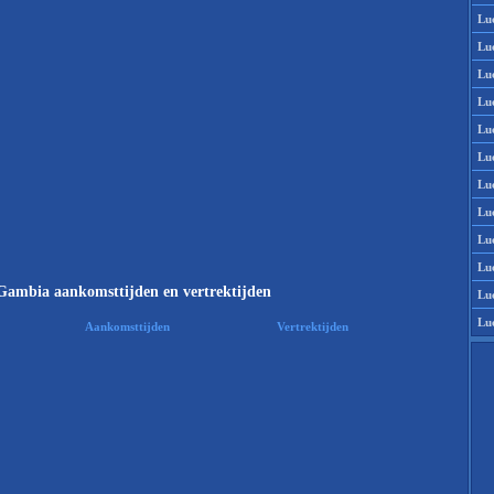
Lu
Lu
Lu
Lu
Lu
Lu
Lu
Lu
Lu
Lu
Gambia aankomsttijden en vertrektijden
Lu
Lu
Aankomsttijden
Vertrektijden