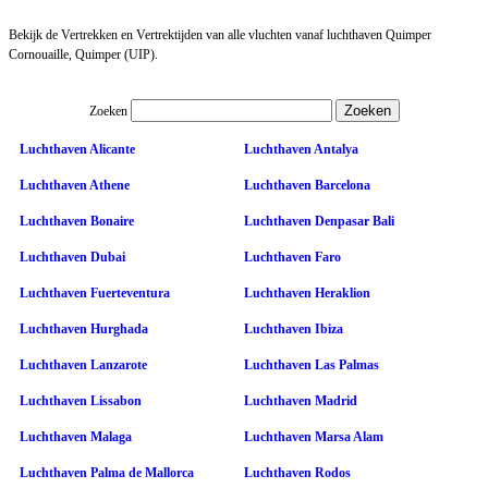
Bekijk de Vertrekken en Vertrektijden van alle vluchten vanaf luchthaven Quimper
Cornouaille, Quimper (UIP).
Zoeken
Luchthaven Alicante
Luchthaven Antalya
Luchthaven Athene
Luchthaven Barcelona
Luchthaven Bonaire
Luchthaven Denpasar Bali
Luchthaven Dubai
Luchthaven Faro
Luchthaven Fuerteventura
Luchthaven Heraklion
Luchthaven Hurghada
Luchthaven Ibiza
Luchthaven Lanzarote
Luchthaven Las Palmas
Luchthaven Lissabon
Luchthaven Madrid
Luchthaven Malaga
Luchthaven Marsa Alam
Luchthaven Palma de Mallorca
Luchthaven Rodos