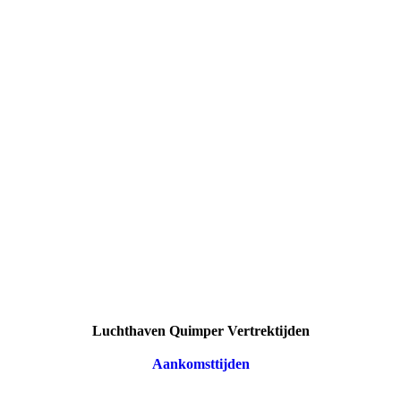
Luchthaven Quimper Vertrektijden
Aankomsttijden