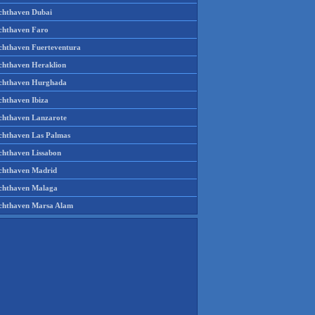
chthaven Dubai
chthaven Faro
chthaven Fuerteventura
chthaven Heraklion
chthaven Hurghada
chthaven Ibiza
chthaven Lanzarote
chthaven Las Palmas
chthaven Lissabon
chthaven Madrid
chthaven Malaga
chthaven Marsa Alam