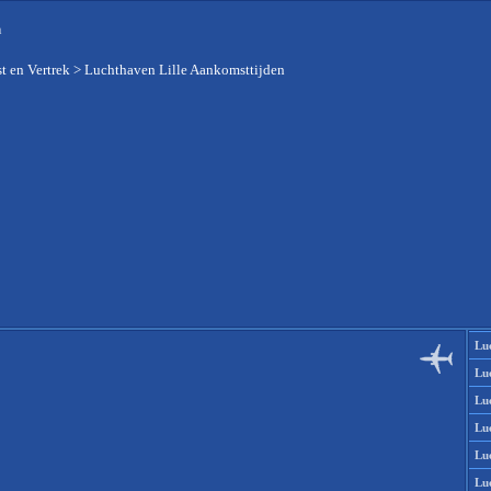
n
t en Vertrek
>
Luchthaven Lille Aankomsttijden
Lu
Lu
Lu
Lu
Lu
Lu