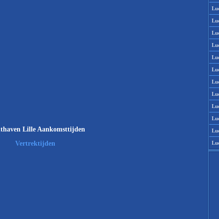
Lu
Lu
Lu
Lu
Lu
Lu
Lu
Lu
Lu
Lu
thaven Lille Aankomsttijden
Lu
Lu
Vertrektijden