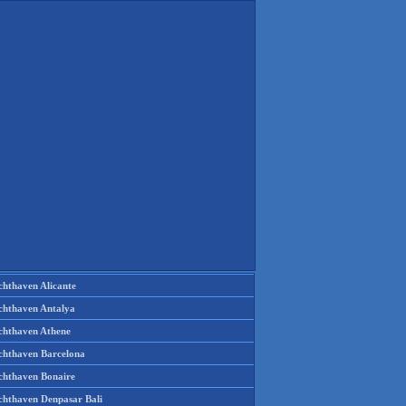
chthaven Alicante
chthaven Antalya
chthaven Athene
chthaven Barcelona
chthaven Bonaire
chthaven Denpasar Bali