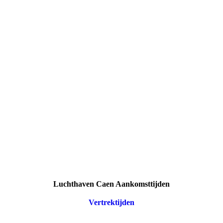
Luchthaven Caen Aankomsttijden
Vertrektijden