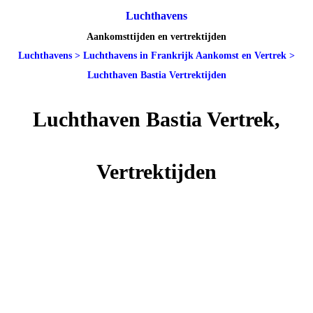
Luchthavens
Aankomsttijden en vertrektijden
Luchthavens
>
Luchthavens in Frankrijk Aankomst en Vertrek
>
Luchthaven Bastia Vertrektijden
Luchthaven Bastia Vertrek,
Vertrektijden