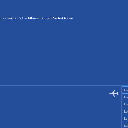
n
t en Vertrek
>
Luchthaven Angers Vertrektijden
Lu
Lu
Lu
Lu
Lu
Lu