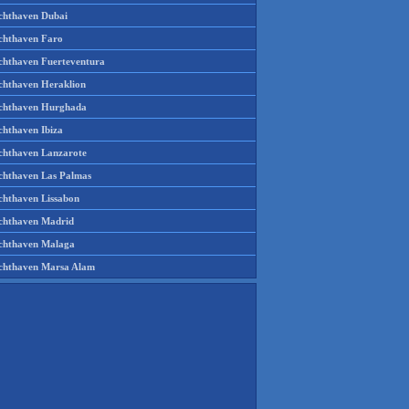
chthaven Dubai
chthaven Faro
chthaven Fuerteventura
chthaven Heraklion
chthaven Hurghada
chthaven Ibiza
chthaven Lanzarote
chthaven Las Palmas
chthaven Lissabon
chthaven Madrid
chthaven Malaga
chthaven Marsa Alam