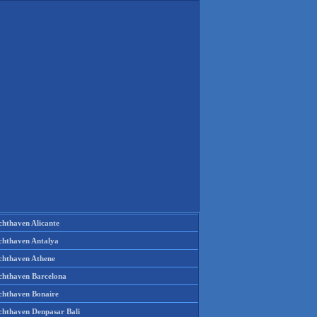
chthaven Alicante
chthaven Antalya
chthaven Athene
chthaven Barcelona
chthaven Bonaire
chthaven Denpasar Bali