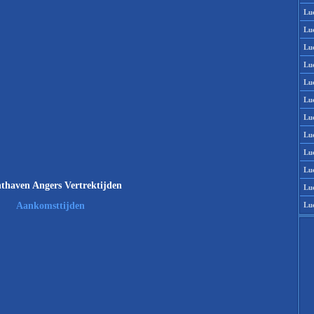
Lu
Lu
Lu
Lu
Lu
Lu
Lu
Lu
Lu
Lu
thaven Angers Vertrektijden
Lu
Lu
Aankomsttijden