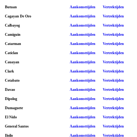
Butuan
Aankomsttijden
Vertrektijden
Cagayan De Oro
Aankomsttijden
Vertrektijden
Calbayog
Aankomsttijden
Vertrektijden
Camiguin
Aankomsttijden
Vertrektijden
Catarman
Aankomsttijden
Vertrektijden
Caticlan
Aankomsttijden
Vertrektijden
Cauayan
Aankomsttijden
Vertrektijden
Clark
Aankomsttijden
Vertrektijden
Cotabato
Aankomsttijden
Vertrektijden
Davao
Aankomsttijden
Vertrektijden
Dipolog
Aankomsttijden
Vertrektijden
Dumaguete
Aankomsttijden
Vertrektijden
El Nido
Aankomsttijden
Vertrektijden
General Santos
Aankomsttijden
Vertrektijden
Iloilo
Aankomsttijden
Vertrektijden