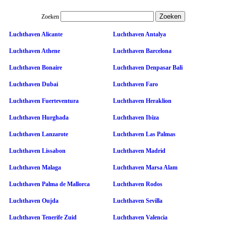
Zoeken
Luchthaven Alicante
Luchthaven Antalya
Luchthaven Athene
Luchthaven Barcelona
Luchthaven Bonaire
Luchthaven Denpasar Bali
Luchthaven Dubai
Luchthaven Faro
Luchthaven Fuerteventura
Luchthaven Heraklion
Luchthaven Hurghada
Luchthaven Ibiza
Luchthaven Lanzarote
Luchthaven Las Palmas
Luchthaven Lissabon
Luchthaven Madrid
Luchthaven Malaga
Luchthaven Marsa Alam
Luchthaven Palma de Mallorca
Luchthaven Rodos
Luchthaven Oujda
Luchthaven Sevilla
Luchthaven Tenerife Zuid
Luchthaven Valencia