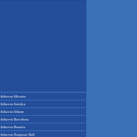
chthaven Alicante
chthaven Antalya
chthaven Athene
chthaven Barcelona
chthaven Bonaire
chthaven Denpasar Bali