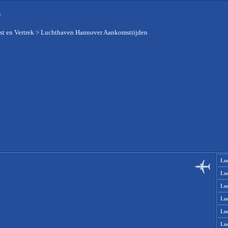
n
t en Vertrek
>
Luchthaven Hannover Aankomsttijden
Lu
Lu
Lu
Lu
Lu
Lu