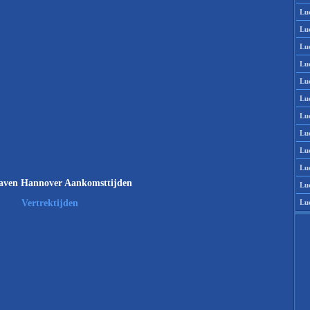
Lu
Lu
Lu
Lu
Lu
Lu
Lu
Lu
Lu
Lu
aven Hannover Aankomsttijden
Lu
Lu
Vertrektijden