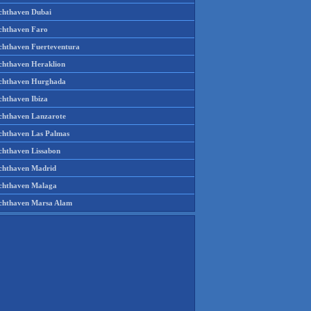
chthaven Dubai
chthaven Faro
chthaven Fuerteventura
chthaven Heraklion
chthaven Hurghada
chthaven Ibiza
chthaven Lanzarote
chthaven Las Palmas
chthaven Lissabon
chthaven Madrid
chthaven Malaga
chthaven Marsa Alam