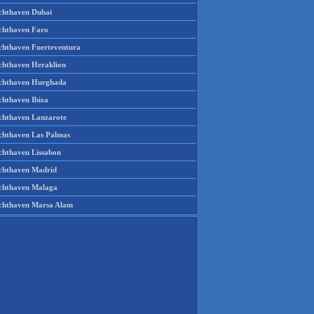
chthaven Dubai
chthaven Faro
chthaven Fuerteventura
chthaven Heraklion
chthaven Hurghada
chthaven Ibiza
chthaven Lanzarote
chthaven Las Palmas
chthaven Lissabon
chthaven Madrid
chthaven Malaga
chthaven Marsa Alam