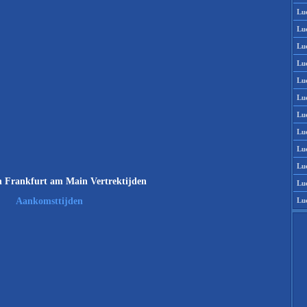
Lu
Lu
Lu
Lu
Lu
Lu
Lu
Lu
Lu
Lu
 Frankfurt am Main Vertrektijden
Lu
Lu
Aankomsttijden