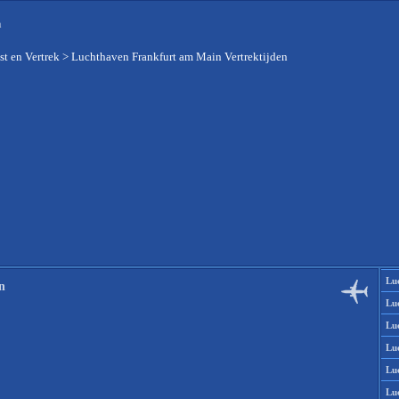
n
t en Vertrek
>
Luchthaven Frankfurt am Main Vertrektijden
Lu
n
Lu
Lu
Lu
Lu
Lu