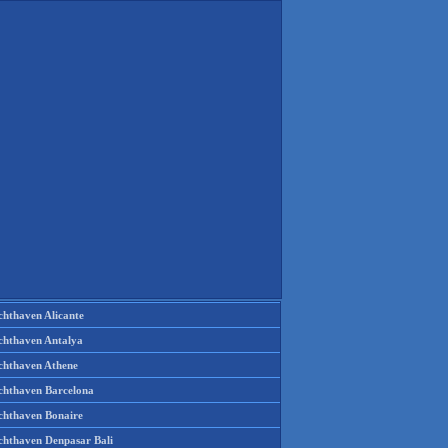
chthaven Alicante
chthaven Antalya
chthaven Athene
chthaven Barcelona
chthaven Bonaire
chthaven Denpasar Bali