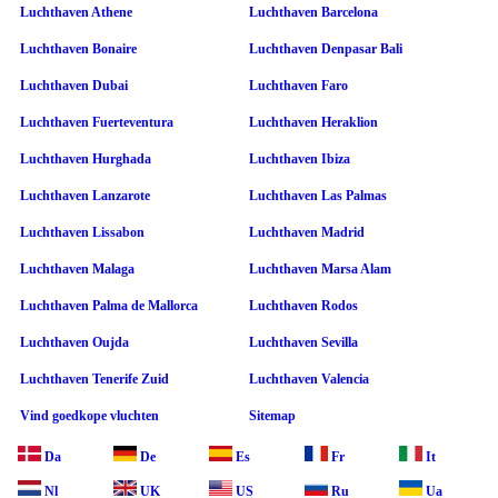
Luchthaven Athene
Luchthaven Barcelona
Luchthaven Bonaire
Luchthaven Denpasar Bali
Luchthaven Dubai
Luchthaven Faro
Luchthaven Fuerteventura
Luchthaven Heraklion
Luchthaven Hurghada
Luchthaven Ibiza
Luchthaven Lanzarote
Luchthaven Las Palmas
Luchthaven Lissabon
Luchthaven Madrid
Luchthaven Malaga
Luchthaven Marsa Alam
Luchthaven Palma de Mallorca
Luchthaven Rodos
Luchthaven Oujda
Luchthaven Sevilla
Luchthaven Tenerife Zuid
Luchthaven Valencia
Vind goedkope vluchten
Sitemap
Da
De
Es
Fr
It
Nl
UK
US
Ru
Ua