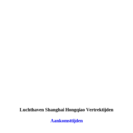
Luchthaven Shanghai Hongqiao Vertrektijden
Aankomsttijden