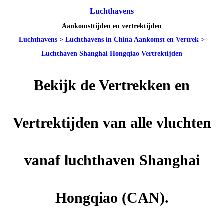
Luchthavens
Aankomsttijden en vertrektijden
Luchthavens
>
Luchthavens in China Aankomst en Vertrek
>
Luchthaven Shanghai Hongqiao Vertrektijden
Bekijk de Vertrekken en
Vertrektijden van alle vluchten
vanaf luchthaven Shanghai
Hongqiao (CAN).