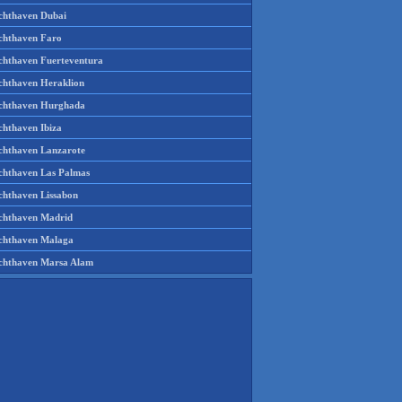
chthaven Dubai
chthaven Faro
chthaven Fuerteventura
chthaven Heraklion
chthaven Hurghada
chthaven Ibiza
chthaven Lanzarote
chthaven Las Palmas
chthaven Lissabon
chthaven Madrid
chthaven Malaga
chthaven Marsa Alam