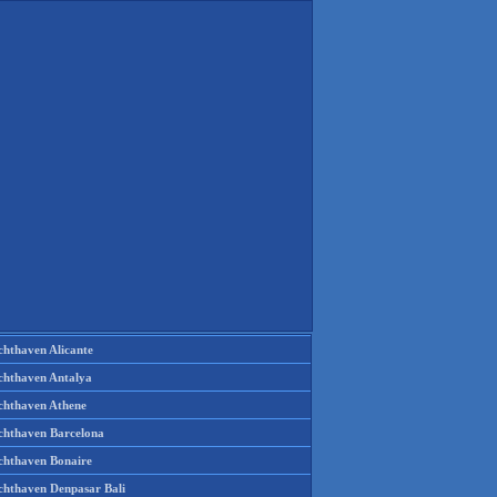
chthaven Alicante
chthaven Antalya
chthaven Athene
chthaven Barcelona
chthaven Bonaire
chthaven Denpasar Bali