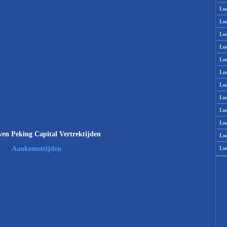
Lu
Lu
Lu
Lu
Lu
Lu
Lu
Lu
Lu
Lu
en Peking Capital Vertrektijden
Lu
Lu
Aankomsttijden