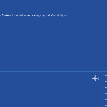
n
 Vertrek
>
Luchthaven Peking Capital Vertrektijden
Lu
Lu
Lu
Lu
Lu
Lu