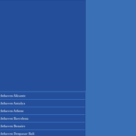
chthaven Alicante
chthaven Antalya
chthaven Athene
chthaven Barcelona
chthaven Bonaire
chthaven Denpasar Bali