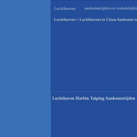
aankomsttijden en vertrektijde
Luchthavens
Luchthavens
>
Luchthavens in China Aankomst en
Luchthaven Harbin Taiping Aankomsttijden