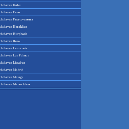
chthaven Dubai
chthaven Faro
chthaven Fuerteventura
chthaven Heraklion
chthaven Hurghada
chthaven Ibiza
chthaven Lanzarote
chthaven Las Palmas
chthaven Lissabon
chthaven Madrid
chthaven Malaga
chthaven Marsa Alam