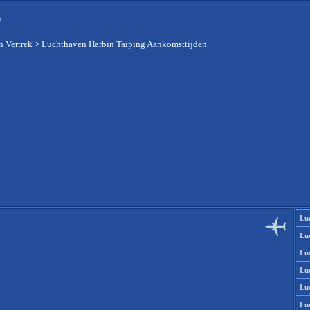
n
 Vertrek
>
Luchthaven Harbin Taiping Aankomsttijden
Lu
Lu
Lu
Lu
Lu
Lu