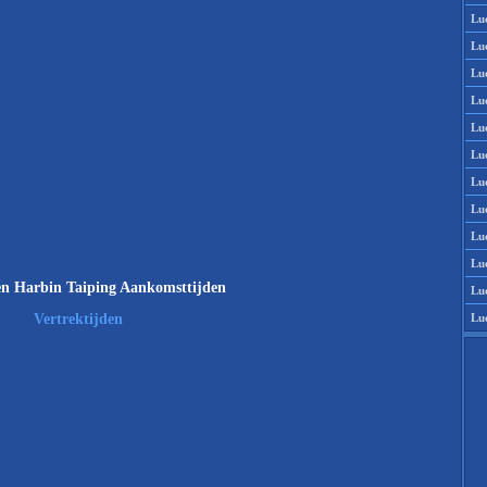
Lu
Lu
Lu
Lu
Lu
Lu
Lu
Lu
Lu
Lu
n Harbin Taiping Aankomsttijden
Lu
Lu
Vertrektijden