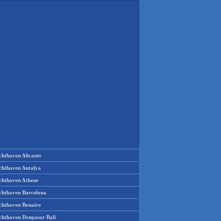
chthaven Alicante
chthaven Antalya
chthaven Athene
chthaven Barcelona
chthaven Bonaire
chthaven Denpasar Bali