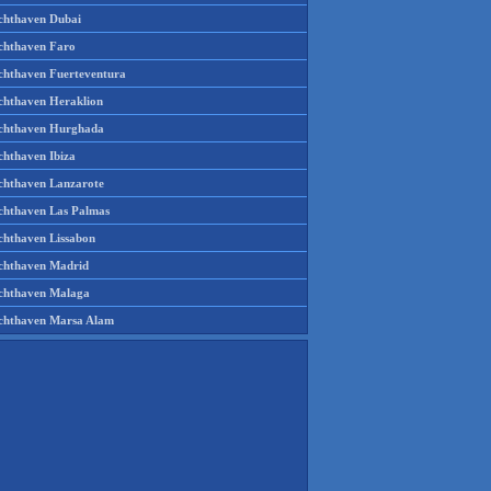
chthaven Dubai
chthaven Faro
chthaven Fuerteventura
chthaven Heraklion
chthaven Hurghada
chthaven Ibiza
chthaven Lanzarote
chthaven Las Palmas
chthaven Lissabon
chthaven Madrid
chthaven Malaga
chthaven Marsa Alam