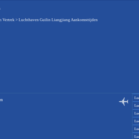
n
 Vertrek
>
Luchthaven Guilin Liangjiang Aankomsttijden
Lu
en
Lu
Lu
Lu
Lu
Lu