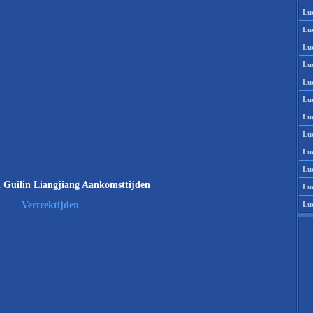
Lu
Lu
Lu
Lu
Lu
Lu
Lu
Lu
Lu
Lu
 Guilin Liangjiang Aankomsttijden
Lu
Lu
Vertrektijden