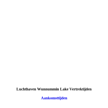
Luchthaven Wunnummin Lake Vertrektijden
Aankomsttijden