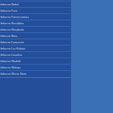
chthaven Dubai
chthaven Faro
chthaven Fuerteventura
chthaven Heraklion
chthaven Hurghada
chthaven Ibiza
chthaven Lanzarote
chthaven Las Palmas
chthaven Lissabon
chthaven Madrid
chthaven Malaga
chthaven Marsa Alam