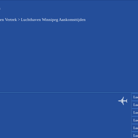
n
en Vertrek
>
Luchthaven Winnipeg Aankomsttijden
Lu
Lu
Lu
Lu
Lu
Lu