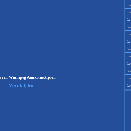
Lu
Lu
Lu
Lu
Lu
Lu
Lu
Lu
Lu
Lu
aven Winnipeg Aankomsttijden
Lu
Lu
Vertrektijden