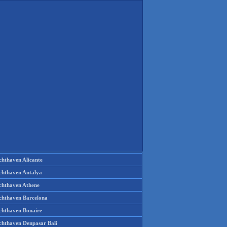
chthaven Alicante
chthaven Antalya
chthaven Athene
chthaven Barcelona
chthaven Bonaire
chthaven Denpasar Bali