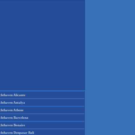
chthaven Alicante
chthaven Antalya
chthaven Athene
chthaven Barcelona
chthaven Bonaire
chthaven Denpasar Bali