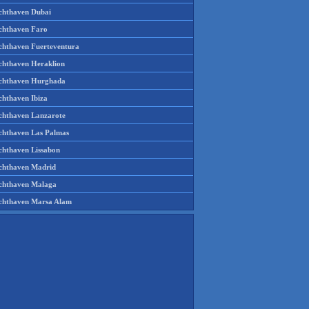
chthaven Dubai
chthaven Faro
chthaven Fuerteventura
chthaven Heraklion
chthaven Hurghada
chthaven Ibiza
chthaven Lanzarote
chthaven Las Palmas
chthaven Lissabon
chthaven Madrid
chthaven Malaga
chthaven Marsa Alam