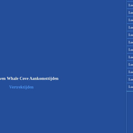
Lu
Lu
Lu
Lu
Lu
Lu
Lu
Lu
Lu
Lu
ven Whale Cove Aankomsttijden
Lu
Lu
Vertrektijden