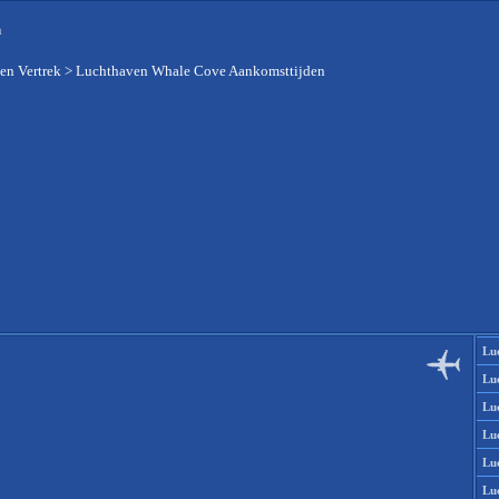
n
en Vertrek
>
Luchthaven Whale Cove Aankomsttijden
Lu
Lu
Lu
Lu
Lu
Lu