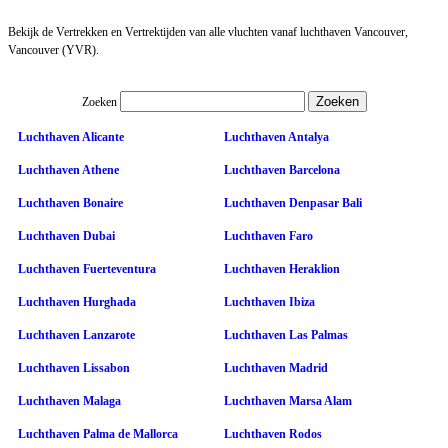
Bekijk de Vertrekken en Vertrektijden van alle vluchten vanaf luchthaven Vancouver,
Vancouver (YVR).
Zoeken
Luchthaven Alicante
Luchthaven Antalya
Luchthaven Athene
Luchthaven Barcelona
Luchthaven Bonaire
Luchthaven Denpasar Bali
Luchthaven Dubai
Luchthaven Faro
Luchthaven Fuerteventura
Luchthaven Heraklion
Luchthaven Hurghada
Luchthaven Ibiza
Luchthaven Lanzarote
Luchthaven Las Palmas
Luchthaven Lissabon
Luchthaven Madrid
Luchthaven Malaga
Luchthaven Marsa Alam
Luchthaven Palma de Mallorca
Luchthaven Rodos