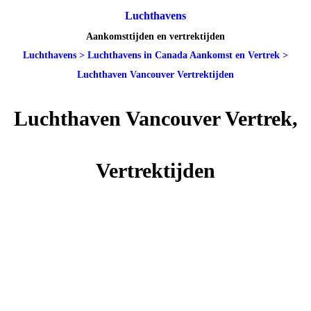
Luchthavens
Aankomsttijden en vertrektijden
Luchthavens
>
Luchthavens in Canada Aankomst en Vertrek
>
Luchthaven Vancouver Vertrektijden
Luchthaven Vancouver Vertrek,
Vertrektijden