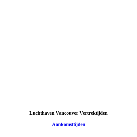
Luchthaven Vancouver Vertrektijden
Aankomsttijden