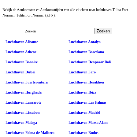
Bekijk de Aankomsten en Aankomsttijden van alle vluchten naar luchthaven Tulita Fort
Norman, Tulita Fort Norman (ZFN).
Zoeken
Luchthaven Alicante
Luchthaven Antalya
Luchthaven Athene
Luchthaven Barcelona
Luchthaven Bonaire
Luchthaven Denpasar Bali
Luchthaven Dubai
Luchthaven Faro
Luchthaven Fuerteventura
Luchthaven Heraklion
Luchthaven Hurghada
Luchthaven Ibiza
Luchthaven Lanzarote
Luchthaven Las Palmas
Luchthaven Lissabon
Luchthaven Madrid
Luchthaven Malaga
Luchthaven Marsa Alam
Luchthaven Palma de Mallorca
Luchthaven Rodos