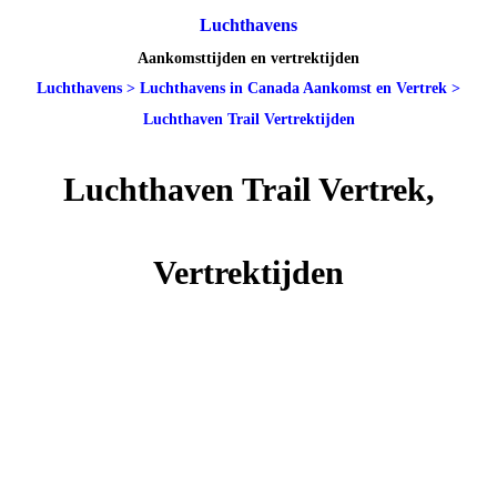
Luchthavens
Aankomsttijden en vertrektijden
Luchthavens
>
Luchthavens in Canada Aankomst en Vertrek
>
Luchthaven Trail Vertrektijden
Luchthaven Trail Vertrek,
Vertrektijden