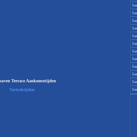
Lu
Lu
Lu
Lu
Lu
Lu
Lu
Lu
Lu
Lu
haven Terrace Aankomsttijden
Lu
Lu
Vertrektijden