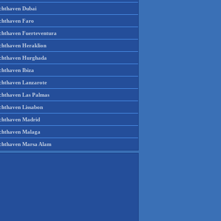
chthaven Dubai
chthaven Faro
chthaven Fuerteventura
chthaven Heraklion
chthaven Hurghada
chthaven Ibiza
chthaven Lanzarote
chthaven Las Palmas
chthaven Lissabon
chthaven Madrid
chthaven Malaga
chthaven Marsa Alam