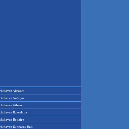
chthaven Alicante
chthaven Antalya
chthaven Athene
chthaven Barcelona
chthaven Bonaire
chthaven Denpasar Bali