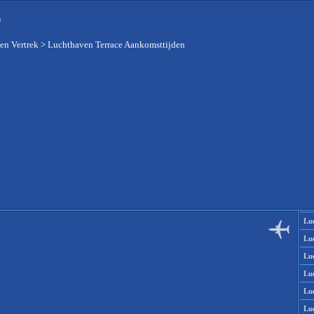
n
en Vertrek
>
Luchthaven Terrace Aankomsttijden
Lu
Lu
Lu
Lu
Lu
Lu