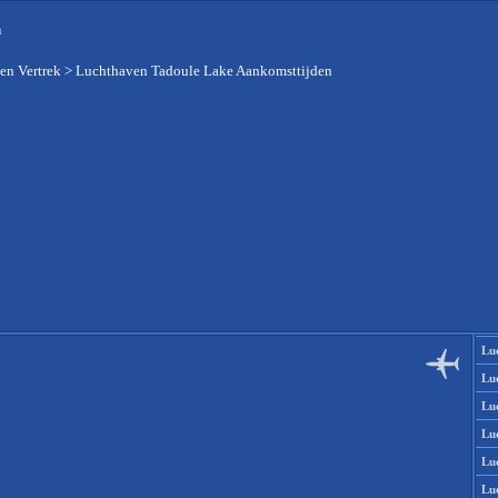
n
en Vertrek
>
Luchthaven Tadoule Lake Aankomsttijden
Lu
Lu
Lu
Lu
Lu
Lu