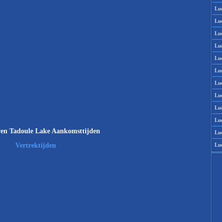
Lu
Lu
Lu
Lu
Lu
Lu
Lu
Lu
Lu
Lu
en Tadoule Lake Aankomsttijden
Lu
Lu
Vertrektijden