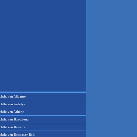
chthaven Alicante
chthaven Antalya
chthaven Athene
chthaven Barcelona
chthaven Bonaire
chthaven Denpasar Bali