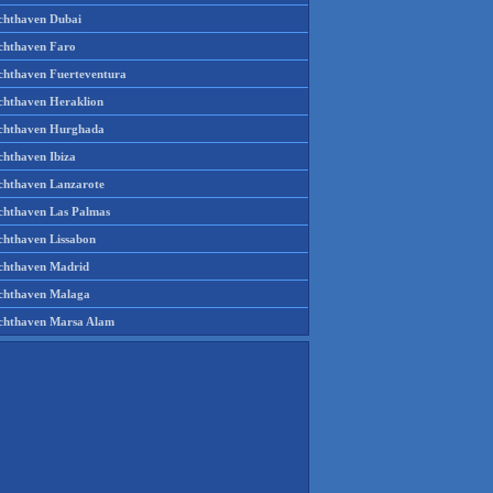
chthaven Dubai
chthaven Faro
chthaven Fuerteventura
chthaven Heraklion
chthaven Hurghada
chthaven Ibiza
chthaven Lanzarote
chthaven Las Palmas
chthaven Lissabon
chthaven Madrid
chthaven Malaga
chthaven Marsa Alam