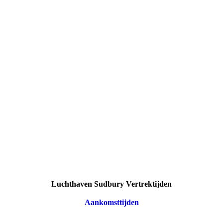
Luchthaven Sudbury Vertrektijden
Aankomsttijden