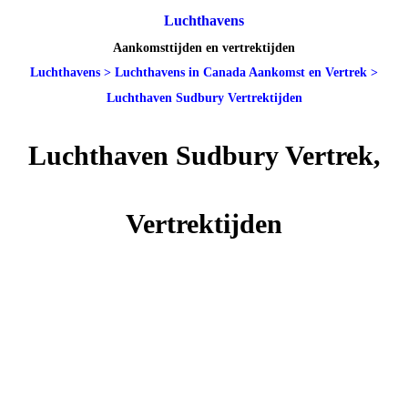
Luchthavens
Aankomsttijden en vertrektijden
Luchthavens
>
Luchthavens in Canada Aankomst en Vertrek
>
Luchthaven Sudbury Vertrektijden
Luchthaven Sudbury Vertrek,
Vertrektijden