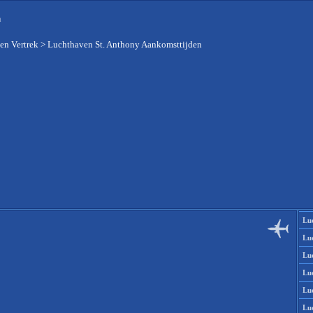
n
en Vertrek
>
Luchthaven St. Anthony Aankomsttijden
Lu
Lu
Lu
Lu
Lu
Lu