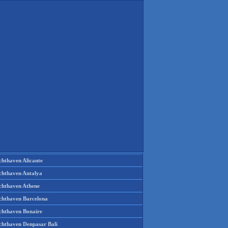
chthaven Alicante
chthaven Antalya
chthaven Athene
chthaven Barcelona
chthaven Bonaire
chthaven Denpasar Bali