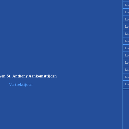
Lu
Lu
Lu
Lu
Lu
Lu
Lu
Lu
Lu
Lu
ven St. Anthony Aankomsttijden
Lu
Lu
Vertrektijden