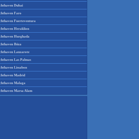
chthaven Dubai
chthaven Faro
chthaven Fuerteventura
chthaven Heraklion
chthaven Hurghada
chthaven Ibiza
chthaven Lanzarote
chthaven Las Palmas
chthaven Lissabon
chthaven Madrid
chthaven Malaga
chthaven Marsa Alam