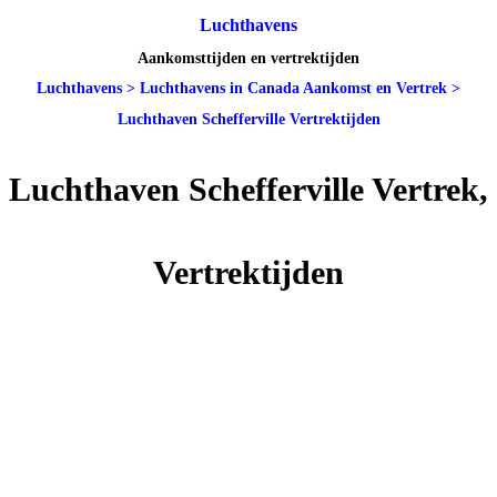
Luchthavens
Aankomsttijden en vertrektijden
Luchthavens
>
Luchthavens in Canada Aankomst en Vertrek
>
Luchthaven Schefferville Vertrektijden
Luchthaven Schefferville Vertrek,
Vertrektijden