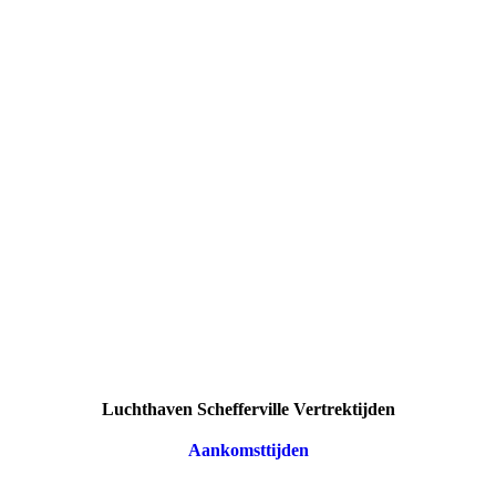
Luchthaven Schefferville Vertrektijden
Aankomsttijden