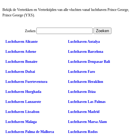
Bekijk de Vertrekken en Vertrektijden van alle vluchten vanaf luchthaven Prince George,
Prince George (YXS).
Zoeken
Luchthaven Alicante
Luchthaven Antalya
Luchthaven Athene
Luchthaven Barcelona
Luchthaven Bonaire
Luchthaven Denpasar Bali
Luchthaven Dubai
Luchthaven Faro
Luchthaven Fuerteventura
Luchthaven Heraklion
Luchthaven Hurghada
Luchthaven Ibiza
Luchthaven Lanzarote
Luchthaven Las Palmas
Luchthaven Lissabon
Luchthaven Madrid
Luchthaven Malaga
Luchthaven Marsa Alam
Luchthaven Palma de Mallorca
Luchthaven Rodos