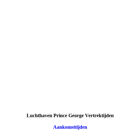
Luchthaven Prince George Vertrektijden
Aankomsttijden