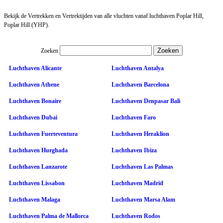
Bekijk de Vertrekken en Vertrektijden van alle vluchten vanaf luchthaven Poplar Hill,
Poplar Hill (YHP).
Zoeken
Luchthaven Alicante
Luchthaven Antalya
Luchthaven Athene
Luchthaven Barcelona
Luchthaven Bonaire
Luchthaven Denpasar Bali
Luchthaven Dubai
Luchthaven Faro
Luchthaven Fuerteventura
Luchthaven Heraklion
Luchthaven Hurghada
Luchthaven Ibiza
Luchthaven Lanzarote
Luchthaven Las Palmas
Luchthaven Lissabon
Luchthaven Madrid
Luchthaven Malaga
Luchthaven Marsa Alam
Luchthaven Palma de Mallorca
Luchthaven Rodos