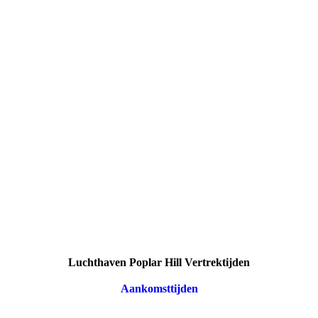
Luchthaven Poplar Hill Vertrektijden
Aankomsttijden