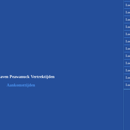
Lu
Lu
Lu
Lu
Lu
Lu
Lu
Lu
Lu
Lu
aven Peawanuck Vertrektijden
Lu
Lu
Aankomsttijden