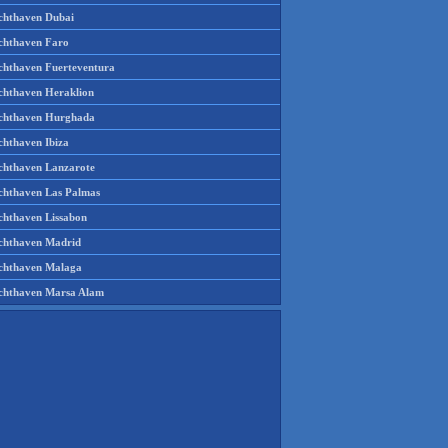
chthaven Dubai
chthaven Faro
chthaven Fuerteventura
chthaven Heraklion
chthaven Hurghada
chthaven Ibiza
chthaven Lanzarote
chthaven Las Palmas
chthaven Lissabon
chthaven Madrid
chthaven Malaga
chthaven Marsa Alam