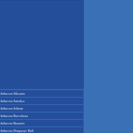
chthaven Alicante
chthaven Antalya
chthaven Athene
chthaven Barcelona
chthaven Bonaire
chthaven Denpasar Bali