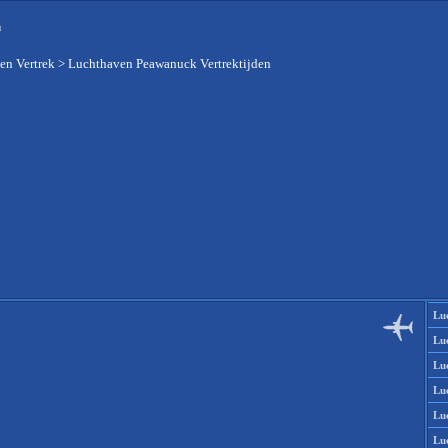
n
en Vertrek
>
Luchthaven Peawanuck Vertrektijden
Lu
Lu
Lu
Lu
Lu
Lu