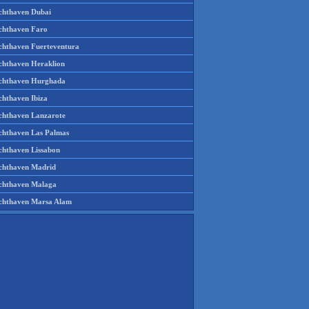
chthaven Dubai
chthaven Faro
chthaven Fuerteventura
chthaven Heraklion
chthaven Hurghada
chthaven Ibiza
chthaven Lanzarote
chthaven Las Palmas
chthaven Lissabon
chthaven Madrid
chthaven Malaga
chthaven Marsa Alam