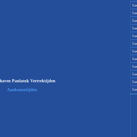
Lu
Lu
Lu
Lu
Lu
Lu
Lu
Lu
Lu
Lu
haven Paulatuk Vertrektijden
Lu
Lu
Aankomsttijden