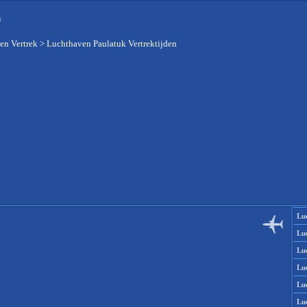
n
en Vertrek
>
Luchthaven Paulatuk Vertrektijden
Lu
Lu
Lu
Lu
Lu
Lu