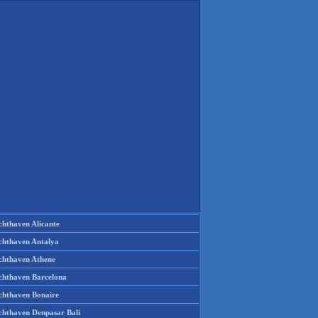
chthaven Alicante
chthaven Antalya
chthaven Athene
chthaven Barcelona
chthaven Bonaire
chthaven Denpasar Bali