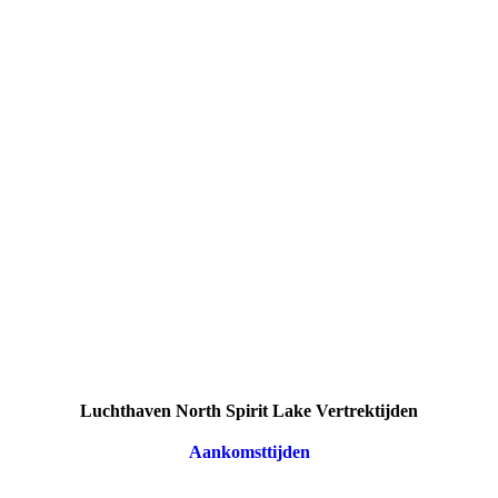
Luchthaven North Spirit Lake Vertrektijden
Aankomsttijden