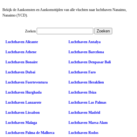
Bekijk de Aankomsten en Aankomsttijden van alle vluchten naar luchthaven Nanaimo,
Nanaimo (YCD).
Zoeken
Luchthaven Alicante
Luchthaven Antalya
Luchthaven Athene
Luchthaven Barcelona
Luchthaven Bonaire
Luchthaven Denpasar Bali
Luchthaven Dubai
Luchthaven Faro
Luchthaven Fuerteventura
Luchthaven Heraklion
Luchthaven Hurghada
Luchthaven Ibiza
Luchthaven Lanzarote
Luchthaven Las Palmas
Luchthaven Lissabon
Luchthaven Madrid
Luchthaven Malaga
Luchthaven Marsa Alam
Luchthaven Palma de Mallorca
Luchthaven Rodos