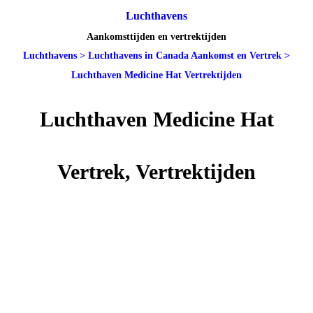
Luchthavens
Aankomsttijden en vertrektijden
Luchthavens
>
Luchthavens in Canada Aankomst en Vertrek
>
Luchthaven Medicine Hat Vertrektijden
Luchthaven Medicine Hat
Vertrek, Vertrektijden