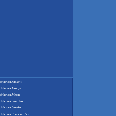
chthaven Alicante
chthaven Antalya
chthaven Athene
chthaven Barcelona
chthaven Bonaire
chthaven Denpasar Bali