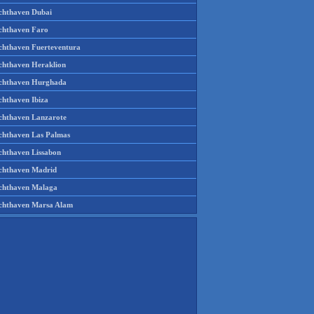
chthaven Dubai
chthaven Faro
chthaven Fuerteventura
chthaven Heraklion
chthaven Hurghada
chthaven Ibiza
chthaven Lanzarote
chthaven Las Palmas
chthaven Lissabon
chthaven Madrid
chthaven Malaga
chthaven Marsa Alam