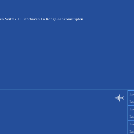
n
en Vertrek
>
Luchthaven La Ronge Aankomsttijden
Lu
Lu
Lu
Lu
Lu
Lu