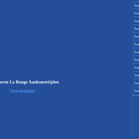
Lu
Lu
Lu
Lu
Lu
Lu
Lu
Lu
Lu
Lu
aven La Ronge Aankomsttijden
Lu
Lu
Vertrektijden